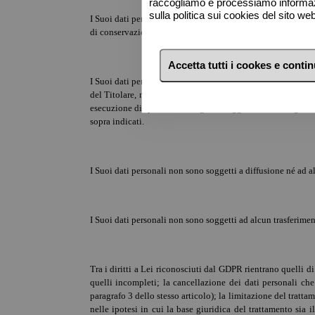
raccogliamo e processiamo informazio
sulla politica sui cookies del sito w
I Suoi dati personali, oggetto di trattamento per le finalità
di conservazione per finalità fiscali o per altre finalità p
Accetta tutti i cookes e conti
I Suoi dati personali potranno essere comunicati a : 1. cons
del Titolare, nella loro qualità di incaricati e/o amministra
esecuzione di specifici obblighi di legge; 5. Autorità giudi
sopra indicati.
I Suoi dati personali non sono soggetti a diffusione né ad 
I Suoi dati personali non sono soggetti ad alcun trasferimen
Tra i diritti a Lei riconosciuti dal GDPR rientrano quelli di 
quelli incompleti; la cancellazione dei dati personali che
paragrafo 3 dello stesso articolo); la limitazione del trattam
nelle ipotesi in cui la base giuridica del trattamento sia 