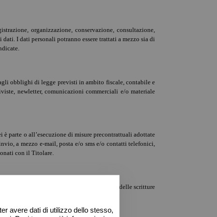
gistrazione, organizzazione, conservazione, consultazione,
ati. I dati personali potranno essere trattati a mezzo sia di
ndicate.
agli obblighi di legge previsti in ambito fiscale, contabile e
 riviste, newletter, comunicazioni commerciali e/o materiale
Lei è parte o all’esecuzione di misure precontrattuali adottate
nvio, a mezzo e-mail, posta e/o sms e/o contatti telefonici,
onati con il Titolare.
d esempio gli adempimenti legati alla tenuta delle scritture
uale stesso.
r avere dati di utilizzo dello stesso,