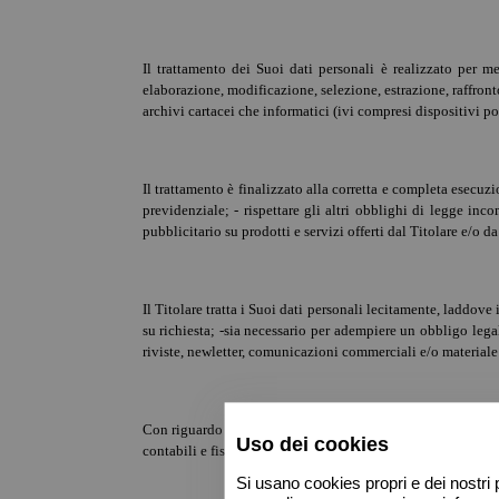
Il trattamento dei Suoi dati personali è realizzato per m
elaborazione, modificazione, selezione, estrazione, raffront
archivi cartacei che informatici (ivi compresi dispositivi port
Il trattamento è finalizzato alla corretta e completa esecuzi
previdenziale; - rispettare gli altri obblighi di legge inc
pubblicitario su prodotti e servizi offerti dal Titolare e/o d
Il Titolare tratta i Suoi dati personali lecitamente, laddove 
su richiesta; -sia necessario per adempiere un obbligo lega
riviste, newletter, comunicazioni commerciali e/o materiale p
Con riguardo ai dati personali relativi all’esecuzione del 
Uso dei cookies
contabili e fiscali e/o adempimenti previdenziali), la manca
Si usano cookies propri e dei nostri p