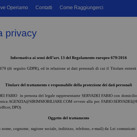
ve Operiamo
Contatti
Come Raggiungerci
a privacy
Informativa ai sensi dell’art. 13 del Regolamento europeo 679/2016
9 (di seguito GDPR), ed in relazione ai dati personali di cui il Titolare entrerà 
Titolare del trattamento e responsabile della protezione dei dati personali
DEI FABIO in persona del legale rappresentante SERVADEI FABIO con domic
ronica
AGENZIA@SIRIMMOBILIARE.COM
ovvero alla pec
FABIO.SERVADEI@P
officer, DPO).
Oggetto del trattamento
pio nome, cognome, ragione sociale, indirizzo, telefono, e-mail) da Lei comunicati 