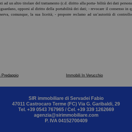
i ad un altro titolare del trattamento (c.d. diritto alla porta- bilità dei dati perso
a riguardano, opporsi al diritto della portabilità dei dati; - revocare il consenso
serva, comunque, la sua liceità; - proporre reclamo ad un’autorità di controllo
n Predappio
Immobili In Verucchio
SIR immobiliare di Servadei Fabio
47011 Castrocaro Terme (FC) Via G. Garibaldi, 29
Tel.
+39 0543 767965
/ Cel.
+39 339 1262669
agenzia@sirimmobiliare.com
P. IVA 04152700409