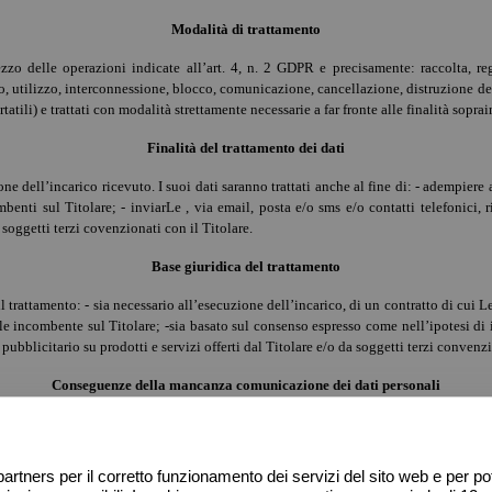
Modalità di trattamento
ezzo delle operazioni indicate all’art. 4, n. 2 GDPR e precisamente: raccolta, re
o, utilizzo, interconnessione, blocco, comunicazione, cancellazione, distruzione dei d
atili) e trattati con modalità strettamente necessarie a far fronte alle finalità soprai
Finalità del trattamento dei dati
one dell’incarico ricevuto. I suoi dati saranno trattati anche al fine di: - adempiere 
ombenti sul Titolare; - inviarLe , via email, posta e/o sms e/o contatti telefonici,
a soggetti terzi covenzionati con il Titolare.
Base giuridica del trattamento
il trattamento: - sia necessario all’esecuzione dell’incarico, di un contratto di cui 
le incombente sul Titolare; -sia basato sul consenso espresso come nell’ipotesi di i
ubblicitario su prodotti e servizi offerti dal Titolare e/o da soggetti terzi convenzi
Conseguenze della mancanza comunicazione dei dati personali
contratto di cui Lei è parte o relativi all’adempimento ad un obbligo normativo (a
ta comunicazione dei dati personali impedisce il perfezionarsi del rapporto contratt
artners per il corretto funzionamento dei servizi del sito web e per pote
Conservazione dei dati