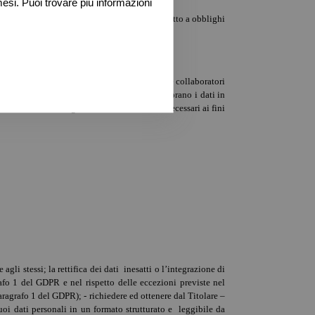
esi. Puoi trovare più informazioni
mente, per il tempo in cui il Titolare sia soggetto a obblighi
zione del rapporto.
zionali ai fini sopra indicati; 2. dipendenti e collaboratori
li ai fini sopra indicati; 4. Soggetti che elaborano i dati in
ocietà/enti che eroghino servizi funzionali necessari ai fini
agli stessi; la rettifica dei dati inesatti o l’integrazione di
rafo 1 del GDPR e nel rispetto delle eccezioni previste nel
 paragrafo 1 del GDPR); - richiedere ed ottenere dal Titolare –
Suoi dati personali in un formato strutturato e leggibile da